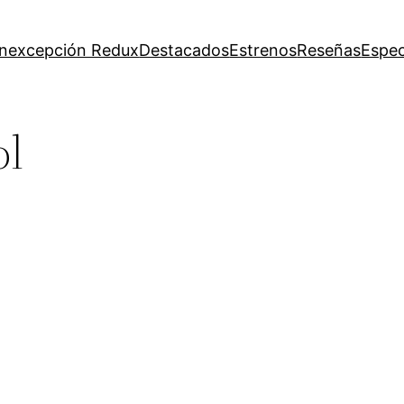
inexcepción Redux
Destacados
Estrenos
Reseñas
Espec
ol